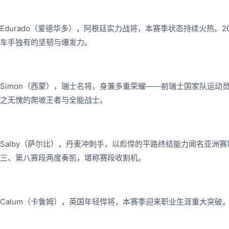
Edurado（爱德华多），阿根廷实力战将，本赛季状态持续火热
车手独有的坚韧与爆发力。
Simon（西蒙），瑞士名将，身兼多重荣耀——前瑞士国家队运动
之无愧的爬坡王者与全能战士。
Salby（萨尔比），丹麦冲刺手，以彪悍的平路终结能力闻名亚洲
三、第八赛段两度奏凯，堪称赛段收割机。
Calum（卡鲁姆），英国年轻悍将，本赛季迎来职业生涯重大突破