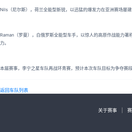
Nils（尼尔斯），荷兰全能型新锐，以迅猛的爆发力在亚洲赛场屡
Raman（罗曼），白俄罗斯全能型车手，以惊人的高原作战能力
力。
本届赛事，李宁之星车队再战环青赛，预计本次车队目标为争夺赛
返回车队列表
关于赛事
|
赛