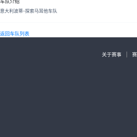
车队介绍
意大利波蒂-探索马耳他车队
返回车队列表
关于赛事
|
赛