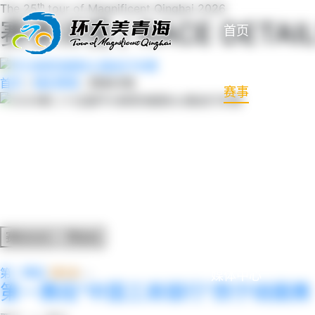
The 25ᵗʰ tour of Magnificent Qinghai 2026
赛事详情 / RACE DETAI
首页
首页
/
精彩赛事
/
赛事详情
赛事
路线
影像
赛段信息
赞助商
第 1 赛段
121.0
媒体中心
km
第一赛段“中国工商银行”西宁绕圈赛