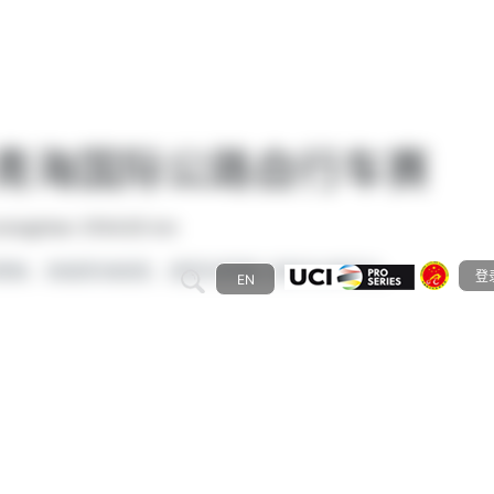
美青海国际公路自行车赛
traighten
3104.00 km
车赛事，穿越青海高原，感受世界第三极的壮美风光。
登
EN
搜索