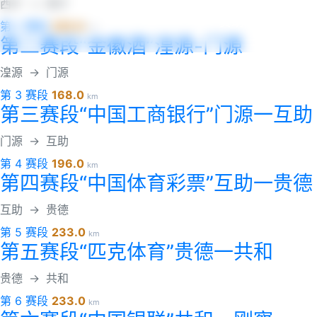
西宁
→
西宁
赞助商
第 2 赛段
225.0
km
第二赛段“金徽酒”湟源-门源
湟源
→
门源
第 3 赛段
168.0
km
第三赛段“中国工商银行”门源一互助
门源
→
互助
第 4 赛段
196.0
km
第四赛段“中国体育彩票”互助一贵德
互助
→
贵德
第 5 赛段
233.0
km
第五赛段“匹克体育”贵德一共和
贵德
→
共和
第 6 赛段
233.0
km