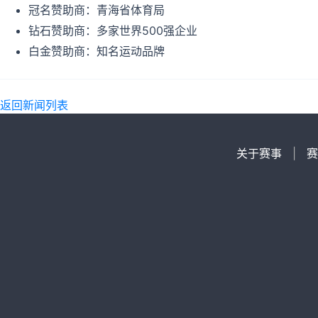
冠名赞助商：青海省体育局
钻石赞助商：多家世界500强企业
白金赞助商：知名运动品牌
返回新闻列表
关于赛事
|
赛