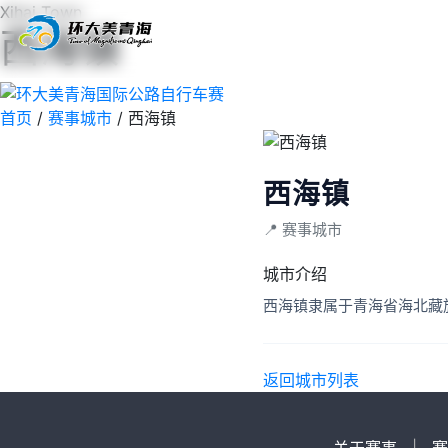
Xihai Town
西海镇
首页
赛事
路线
影像
首页
/
赛事城市
/
西海镇
西海镇
📍 赛事城市
城市介绍
西海镇隶属于青海省海北藏
返回城市列表
关于赛事
|
赛