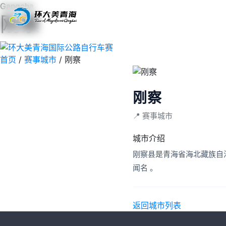
Gangcha
刚察
首页
赛事
路线
影像
首页
/
赛事城市
/
刚察
刚察
📍 赛事城市
城市介绍
刚察县是青海省海北藏族自治州辖县‌，坐落在‌青海湖北岸‌，是环湖地区重要的生态屏障和旅游节
闻名 。
返回城市列表