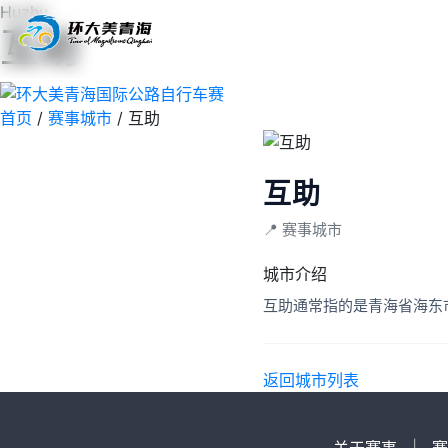
Huzhu
互助‌
首页
赛事
路线
影像
首页
/
赛事城市
/
互助‌
互助‌
📍 赛事城市
城市介绍
返回城市列表
关于赛事
|
赛